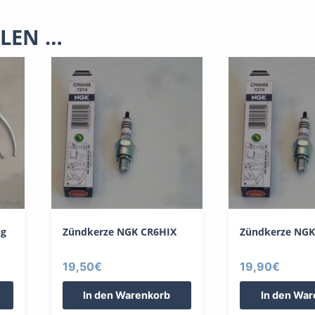
LLEN …
ug
Zündkerze NGK CR6HIX
Zündkerze NGK
19,50
€
19,90
€
In den Warenkorb
In den Wa