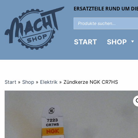
ERSATZTEILE RUND UM DI
START
SHOP
Start
»
Shop
»
Elektrik
»
Zündkerze NGK CR7HS