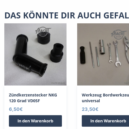
DAS KÖNNTE DIR AUCH GEFA
Zündkerzenstecker NKG
Werkzeug Bordwerkze
120 Grad VD05F
universal
6,50
€
23,50
€
In den Warenkorb
In den Warenkorb