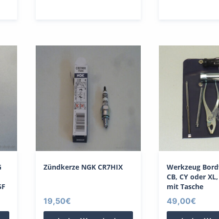
G
Zündkerze NGK CR7HIX
Werkzeug Bor
CB, CY oder XL
5F
mit Tasche
19,50
€
49,00
€