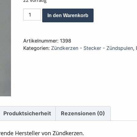
22 vorrätig
Zündkerze
Alternative:
In den Warenkorb
NGK
CR7HS
Menge
Artikelnummer:
1398
Kategorien:
Zündkerzen - Stecker - Zündspulen
,
Produktsicherheit
Rezensionen (0)
rende Hersteller von Zündkerzen.