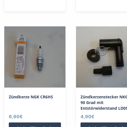
Zündkerze NGK CR6HS
Zündkerzenstecker NK
90 Grad mit
Entstörwiderstand LD0
6,90
€
4,90
€