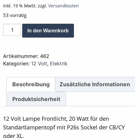
inkl. 19 % MwSt.
zzgl.
Versandkosten
53 vorrätig
Lampe
Alternative:
In den Warenkorb
12
V
20
Artikelnummer:
462
W
Kategorien:
12 Volt
,
Elektrik
P26S
Standartsockel
Frontlicht
Beschreibung
Zusätzliche Informationen
Menge
Produktsicherheit
12 Volt Lampe Frontlicht, 20 Watt für den
Standartlampentopf mit P26s Sockel der CB/CY
oder XL.