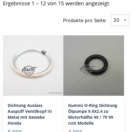
Nach
Ergebnisse 1 – 12 von 15 werden angezeigt
Aktualität
Produkte pro Seite:
sortiert
Dichtung Auslass
Gummi O-Ring Dichtung
Auspuff Ventilkopf III
Ölpumpe 9.4X2.4 zu
Metal mit Gewebe
Motorhälfte 49 / 79 99
Honda
ccm Modelle
6,00
€
4,00
€