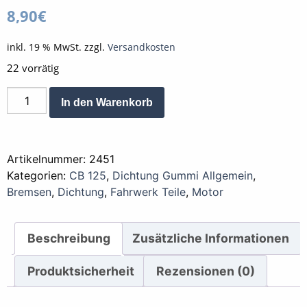
8,90
€
inkl. 19 % MwSt.
zzgl.
Versandkosten
22 vorrätig
Dichtung
Alternative:
In den Warenkorb
Bremssattel
CB
50
Artikelnummer:
2451
Menge
Kategorien:
CB 125
,
Dichtung Gummi Allgemein
,
Bremsen
,
Dichtung
,
Fahrwerk Teile
,
Motor
Beschreibung
Zusätzliche Informationen
Produktsicherheit
Rezensionen (0)