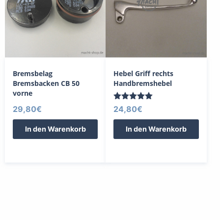
Bremsbelag
Hebel Griff rechts
Bremsbacken CB 50
Handbremshebel
vorne
Bewertet
29,80
€
24,80
€
mit
5.00
In den Warenkorb
In den Warenkorb
von 5