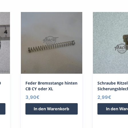
0
Feder Bremsstange hinten
Schraube Ritzel
CB CY oder XL
Sicherungsblec
3,90
€
2,99
€
In den Warenkorb
In den Wa