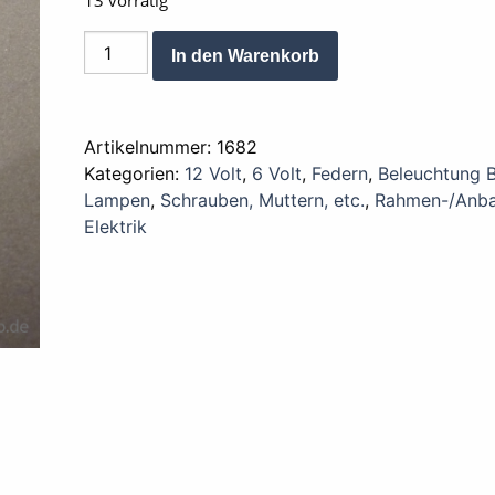
13 vorrätig
Feder
Alternative:
In den Warenkorb
Reflektorhalter
1
Stück
Artikelnummer:
1682
Menge
Kategorien:
12 Volt
,
6 Volt
,
Federn
,
Beleuchtung B
Lampen
,
Schrauben, Muttern, etc.
,
Rahmen-/Anba
Elektrik