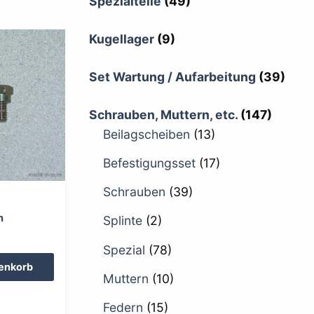
Spezialteile
(49)
Kugellager
(9)
Set Wartung / Aufarbeitung
(39)
Schrauben, Muttern, etc.
(147)
Beilagscheiben
(13)
Befestigungsset
(17)
Schrauben
(39)
h
Splinte
(2)
Spezial
(78)
renkorb
Muttern
(10)
Federn
(15)