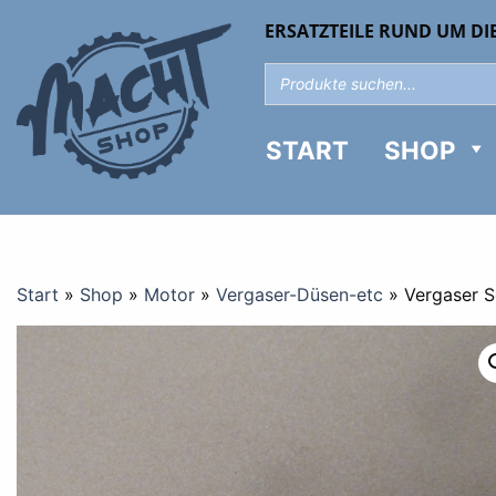
ERSATZTEILE RUND UM DI
START
SHOP
Start
»
Shop
»
Motor
»
Vergaser-Düsen-etc
»
Vergaser 