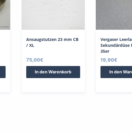
Ansaugstutzen 23 mm CB
Vergaser Leerl
/ XL
Sekundärdüse
35er
75,00
€
19,90
€
In den Warenkorb
In den Wa