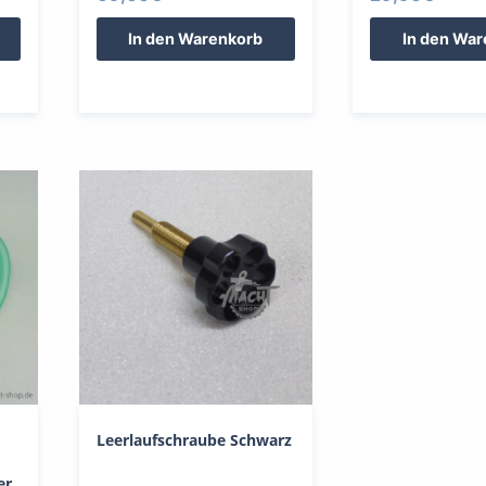
In den Warenkorb
In den Wa
Leerlaufschraube Schwarz
er