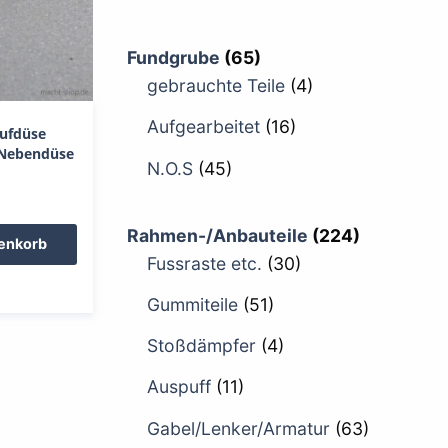
Fundgrube
(65)
gebrauchte Teile
(4)
Aufgearbeitet
(16)
aufdüse
 Nebendüse
N.O.S
(45)
Rahmen-/Anbauteile
(224)
renkorb
Fussraste etc.
(30)
Gummiteile
(51)
Stoßdämpfer
(4)
Auspuff
(11)
Gabel/Lenker/Armatur
(63)