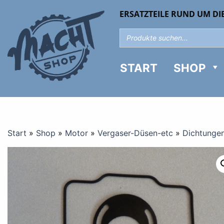
ERSATZTEILE RUND UM DI
START
SHOP
Start
»
Shop
»
Motor
»
Vergaser-Düsen-etc
»
Dichtunge