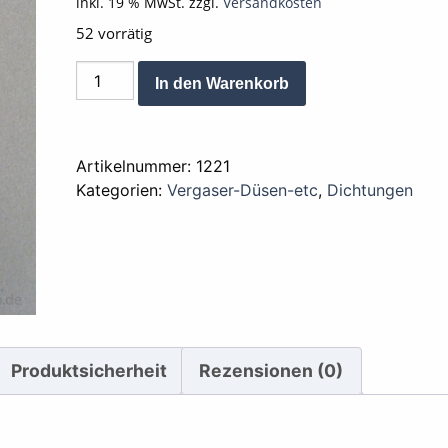
inkl. 19 % MwSt.
zzgl.
Versandkosten
52 vorrätig
Dichtung
Alternative:
In den Warenkorb
Vergaser
Schwimmerkammer
4
Artikelnummer:
1221
teilig
Kategorien:
Vergaser-Düsen-etc
,
Dichtungen
Menge
Produktsicherheit
Rezensionen (0)