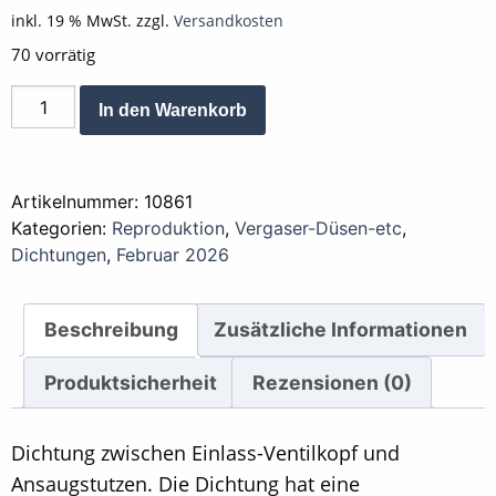
inkl. 19 % MwSt.
zzgl.
Versandkosten
70 vorrätig
Dichtung
Alternative:
In den Warenkorb
Ansaugstutzen
20
mm
Artikelnummer:
10861
Reproduktion
Kategorien:
Reproduktion
,
Vergaser-Düsen-etc
,
Menge
Dichtungen
,
Februar 2026
Beschreibung
Zusätzliche Informationen
Produktsicherheit
Rezensionen (0)
Dichtung zwischen Einlass-Ventilkopf und
Ansaugstutzen. Die Dichtung hat eine