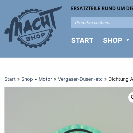
ERSATZTEILE RUND UM DI
START
SHOP
Start
»
Shop
»
Motor
»
Vergaser-Düsen-etc
»
Dichtung 