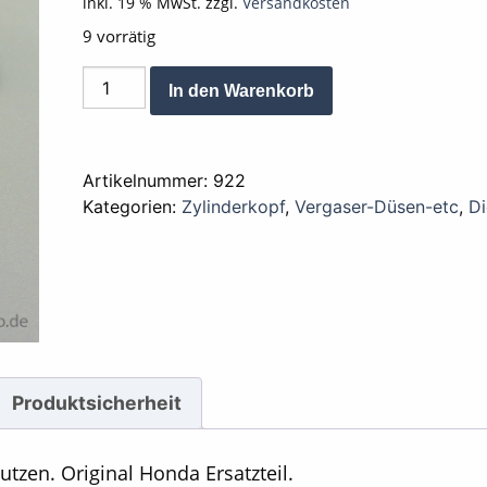
inkl. 19 % MwSt.
zzgl.
Versandkosten
9 vorrätig
Dichtung
Alternative:
In den Warenkorb
Ansaugstutzen
22
mm
Artikelnummer:
922
Honda
Kategorien:
Zylinderkopf
,
Vergaser-Düsen-etc
,
Di
Menge
Produktsicherheit
tzen. Original Honda Ersatzteil.