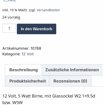
inkl. 19 % MwSt.
zzgl.
Versandkosten
24 vorrätig
Lampe
Alternative:
In den Warenkorb
12
V
5
Artikelnummer:
10768
W
Kategorie:
12 Volt
mit
Glassockel
W2.1x9.5d
Beschreibung
Zusätzliche Informationen
bzw.
W5W
Produktsicherheit
Rezensionen (0)
Menge
12 Volt, 5 Watt Birne, mit Glassockel W2.1×9.5d
bzw. W5W