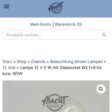
Mein Konto
|
Warenkorb (0)
Start
»
Shop
»
Elektrik
»
Beleuchtung Birnen Lampen
»
12 Volt
»
Lampe 12 V 5 W mit Glassockel W2.1×9.5d
bzw. W5W