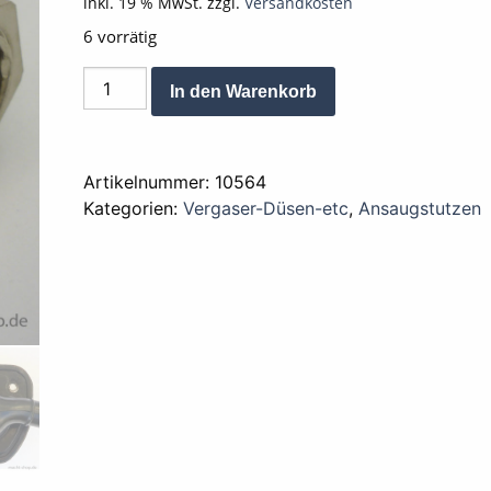
inkl. 19 % MwSt.
zzgl.
Versandkosten
6 vorrätig
Ansaugstutzen
Alternative:
In den Warenkorb
Winkel
Lufteinlass
Zusatz
Artikelnummer:
10564
M25
Kategorien:
Vergaser-Düsen-etc
,
Ansaugstutzen
Menge