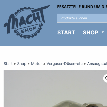
ERSATZTEILE RUND UM DI
START
SHOP
Start
»
Shop
»
Motor
»
Vergaser-Düsen-etc
»
Ansaugstu