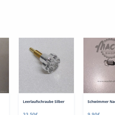
Leerlaufschraube Silber
Schwimmer Nad
33,50
€
9,90
€