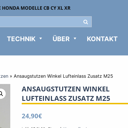
E HONDA MODELLE CB CY XL XR
TECHNIK
ÜBER
KONTAKT
tzen
»
Ansaugstutzen Winkel Lufteinlass Zusatz M25
ANSAUGSTUTZEN WINKEL
LUFTEINLASS ZUSATZ M25
24,90
€