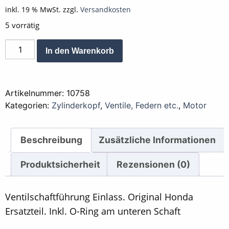
inkl. 19 % MwSt.
zzgl.
Versandkosten
5 vorrätig
Ventilschaftführung
Alternative:
In den Warenkorb
Einlass
Ventil
mit
Artikelnummer:
10758
O-
Kategorien:
Zylinderkopf
,
Ventile, Federn etc.
,
Motor
Ring
10x1,5
Menge
Beschreibung
Zusätzliche Informationen
Produktsicherheit
Rezensionen (0)
Ventilschaftführung Einlass. Original Honda
Ersatzteil. Inkl. O-Ring am unteren Schaft