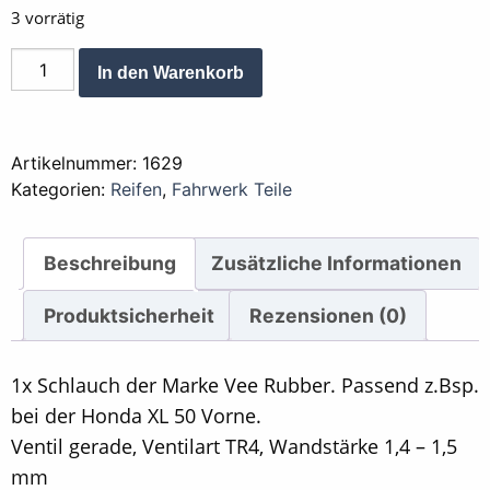
3 vorrätig
Schlauch
Alternative:
In den Warenkorb
16
Zoll
Vee
Artikelnummer:
1629
Rubber
Kategorien:
Reifen
,
Fahrwerk Teile
Menge
Beschreibung
Zusätzliche Informationen
Produktsicherheit
Rezensionen (0)
1x Schlauch der Marke Vee Rubber. Passend z.Bsp.
bei der Honda XL 50 Vorne.
Ventil gerade, Ventilart TR4, Wandstärke 1,4 – 1,5
mm