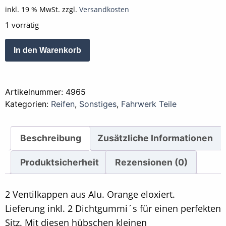
inkl. 19 % MwSt.
zzgl.
Versandkosten
1 vorrätig
Ventilkappe
Alternative:
In den Warenkorb
Orange
2er
Set-
Artikelnummer:
4965
1
Kategorien:
Reifen
,
Sonstiges
,
Fahrwerk Teile
Paar
Menge
Beschreibung
Zusätzliche Informationen
Produktsicherheit
Rezensionen (0)
2 Ventilkappen aus Alu. Orange eloxiert.
Lieferung inkl. 2 Dichtgummi´s für einen perfekten
Sitz. Mit diesen hübschen kleinen