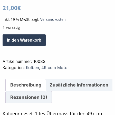
21,00
€
inkl. 19 % MwSt.
zzgl.
Versandkosten
1 vorrätig
Kolben
Alternative:
In den Warenkorb
Ringset
für
49
Artikelnummer:
10083
ccm
Kategorien:
Kolben
,
49 ccm Motor
-
1.tes
Übermass
Beschreibung
Zusätzliche Informationen
Non
O.E.
Rezensionen (0)
Alternative
Menge
Kolbenringset, 1.tes Übermass für den
49 ccm