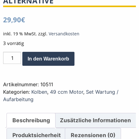
ALTERNATIVE
29,90
€
inkl. 19 % MwSt.
zzgl.
Versandkosten
3 vorrätig
Kolben
Alternative:
In den Warenkorb
für
49
ccm
Artikelnummer:
10511
-
Kategorien:
Kolben
,
49 ccm Motor
,
Set Wartung /
42,75
Aufarbeitung
mm
3.tes
Übermass
Beschreibung
Zusätzliche Informationen
inkl.
Kolbenringe
Produktsicherheit
Rezensionen (0)