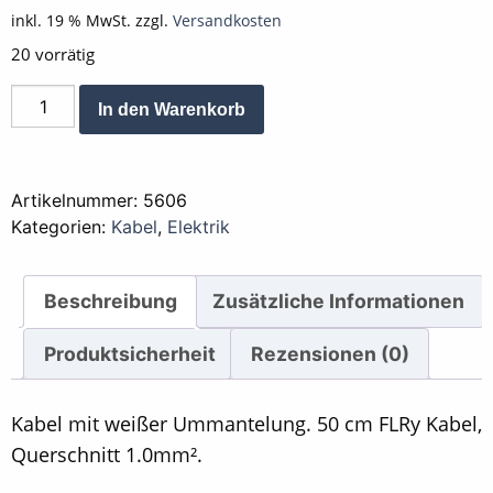
inkl. 19 % MwSt.
zzgl.
Versandkosten
20 vorrätig
Kabel
Alternative:
In den Warenkorb
Weiss
50
cm,
Artikelnummer:
5606
Querschnitt
Kategorien:
Kabel
,
Elektrik
1mm
Menge
Beschreibung
Zusätzliche Informationen
Produktsicherheit
Rezensionen (0)
Kabel mit weißer Ummantelung. 50 cm FLRy Kabel,
Querschnitt 1.0mm².