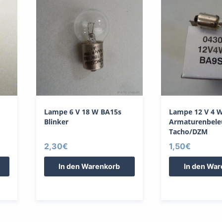
Lampe 6 V 18 W BA15s
Lampe 12 V 4 
Blinker
Armaturenbele
Tacho/DZM
2,30
€
1,50
€
In den Warenkorb
In den Wa