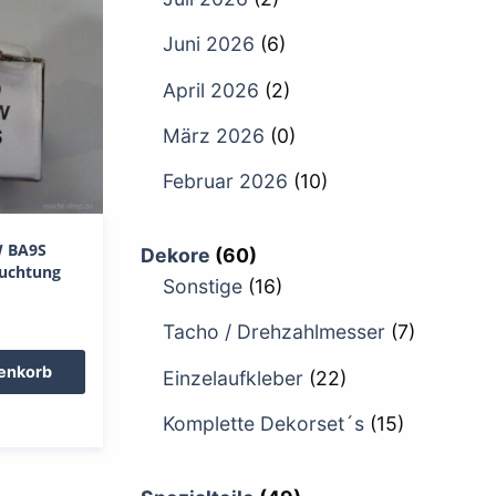
Juni 2026
(6)
April 2026
(2)
März 2026
(0)
Februar 2026
(10)
W BA9S
Dekore
(60)
uchtung
Sonstige
(16)
Tacho / Drehzahlmesser
(7)
renkorb
Einzelaufkleber
(22)
Komplette Dekorset´s
(15)