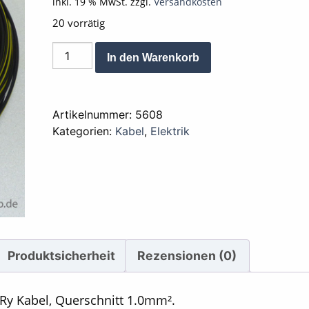
inkl. 19 % MwSt.
zzgl.
Versandkosten
20 vorrätig
Kabel
Alternative:
In den Warenkorb
Schwarz
–
Gelb
Artikelnummer:
5608
50
Kategorien:
Kabel
,
Elektrik
cm,
Querschnitt
1mm
Menge
Produktsicherheit
Rezensionen (0)
Ry Kabel, Querschnitt 1.0mm².