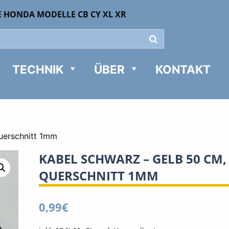
E HONDA MODELLE CB CY XL XR
TECHNIK
ÜBER
KONTAKT
uerschnitt 1mm
KABEL SCHWARZ – GELB 50 CM,
QUERSCHNITT 1MM
0,99
€