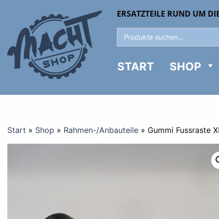
ERSATZTEILE RUND UM DI
START
SHOP
Start
»
Shop
»
Rahmen-/Anbauteile
»
Gummi Fussraste X