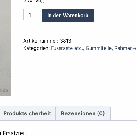
5 vorrätig
Gummi
Alternative:
In den Warenkorb
Fussraste
XL
Menge
Artikelnummer:
3813
Kategorien:
Fussraste etc.
,
Gummiteile
,
Rahmen-/
Produktsicherheit
Rezensionen (0)
Ersatzteil.