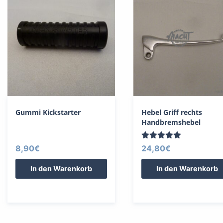
Gummi Kickstarter
Hebel Griff rechts
Handbremshebel
Bewertet
8,90
€
24,80
€
mit
5.00
In den Warenkorb
In den Warenkorb
von 5