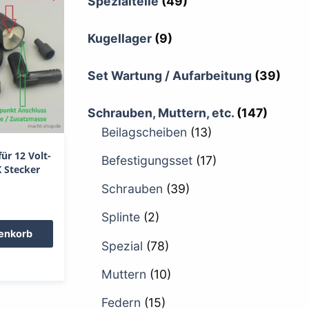
Spezialteile
(49)
Kugellager
(9)
Set Wartung / Aufarbeitung
(39)
Schrauben, Muttern, etc.
(147)
Beilagscheiben
(13)
ür 12 Volt-
Befestigungsset
(17)
 Stecker
Schrauben
(39)
Splinte
(2)
renkorb
Spezial
(78)
Muttern
(10)
Federn
(15)