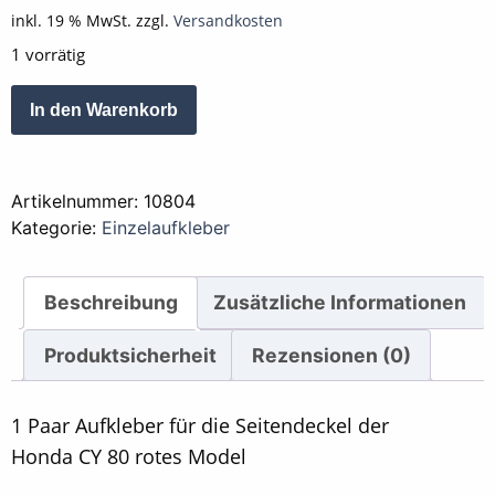
inkl. 19 % MwSt.
zzgl.
Versandkosten
1 vorrätig
Aufkleber
Alternative:
In den Warenkorb
Seitendeckel
Honda
CY
Artikelnummer:
10804
80
Kategorie:
Einzelaufkleber
rotes
Model
Menge
Beschreibung
Zusätzliche Informationen
Produktsicherheit
Rezensionen (0)
1 Paar Aufkleber für die Seitendeckel der
Honda CY 80 rotes Model