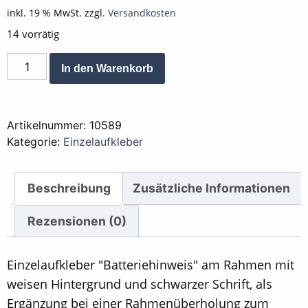
inkl. 19 % MwSt.
zzgl.
Versandkosten
14 vorrätig
Aufkleber
Alternative:
In den Warenkorb
Hinweis
Batterie
weis
Artikelnummer:
10589
mit
Kategorie:
Einzelaufkleber
schwarzer
Schrift
Menge
Beschreibung
Zusätzliche Informationen
Rezensionen (0)
Einzelaufkleber "Batteriehinweis" am Rahmen mit
weisen Hintergrund und schwarzer Schrift, als
Ergänzung bei einer Rahmenüberholung zum