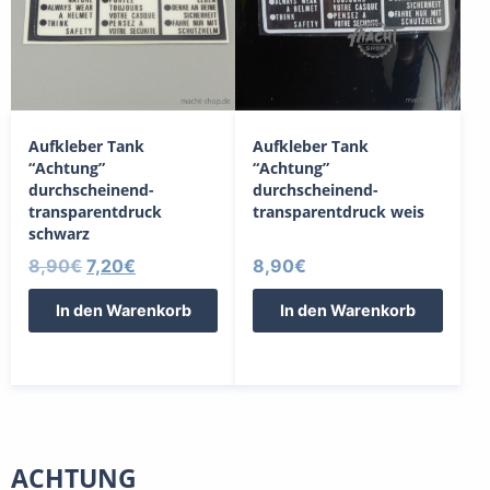
Aufkleber Tank
Aufkleber Tank
“Achtung”
“Achtung”
durchscheinend-
durchscheinend-
transparentdruck
transparentdruck weis
schwarz
Ursprünglicher
Aktueller
8,90
€
7,20
€
8,90
€
Preis
Preis
In den Warenkorb
In den Warenkorb
war:
ist:
8,90€
7,20€.
ACHTUNG