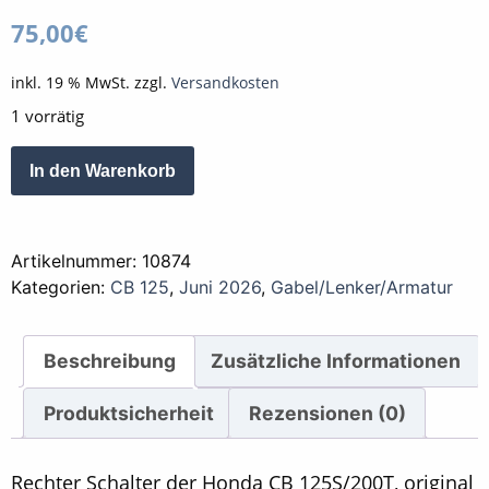
75,00
€
inkl. 19 % MwSt.
zzgl.
Versandkosten
1 vorrätig
Armatur
Alternative:
In den Warenkorb
Schaltereinheit
rechts
Beleuchtung
Artikelnummer:
10874
Honda
Kategorien:
CB 125
,
Juni 2026
,
Gabel/Lenker/Armatur
schwarz
Menge
Beschreibung
Zusätzliche Informationen
Produktsicherheit
Rezensionen (0)
Rechter Schalter der Honda CB 125S/200T, original