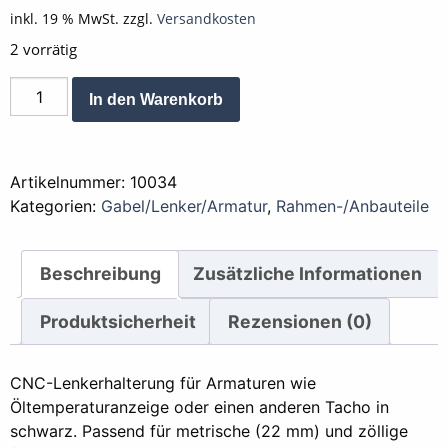
inkl. 19 % MwSt.
zzgl.
Versandkosten
2 vorrätig
Lenkerhalter
Alternative:
In den Warenkorb
Zusatz
Schwarz
-
Artikelnummer:
10034
Armaturen
Kategorien:
Gabel/Lenker/Armatur
,
Rahmen-/Anbauteile
Menge
Beschreibung
Zusätzliche Informationen
Produktsicherheit
Rezensionen (0)
CNC-Lenkerhalterung für Armaturen wie
Öltemperaturanzeige oder einen anderen Tacho in
schwarz. Passend für metrische (22 mm) und zöllige