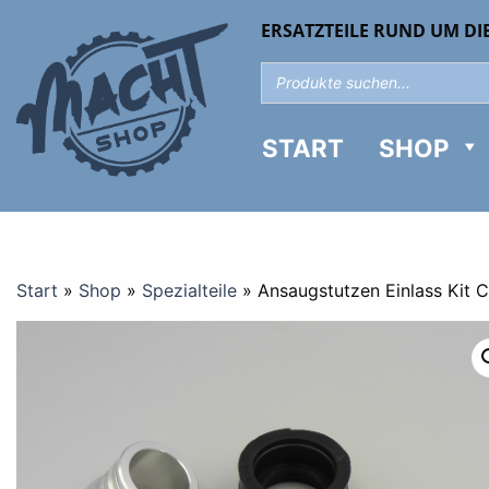
ERSATZTEILE RUND UM DI
START
SHOP
Start
»
Shop
»
Spezialteile
»
Ansaugstutzen Einlass Kit 