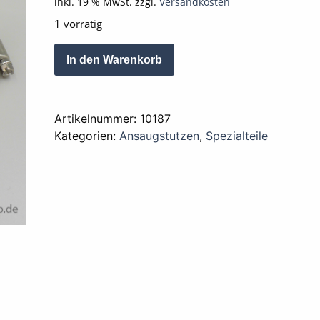
inkl. 19 % MwSt.
zzgl.
Versandkosten
1 vorrätig
Ansaugstutzen
Alternative:
In den Warenkorb
Einlass
Kit
CB
Artikelnummer:
10187
/
Kategorien:
Ansaugstutzen
,
Spezialteile
XL
Kitaco
mit
Gummiflansch
Menge