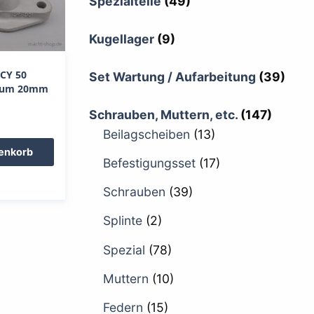
Spezialteile
(49)
Kugellager
(9)
 CY 50
Set Wartung / Aufarbeitung
(39)
nium 20mm
Schrauben, Muttern, etc.
(147)
Beilagscheiben
(13)
renkorb
Befestigungsset
(17)
Schrauben
(39)
Splinte
(2)
Spezial
(78)
Muttern
(10)
Federn
(15)