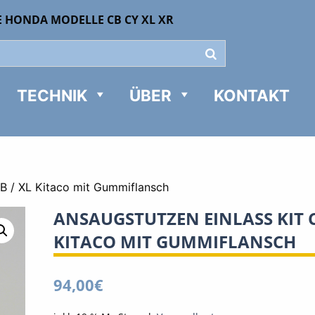
E HONDA MODELLE CB CY XL XR
TECHNIK
ÜBER
KONTAKT
CB / XL Kitaco mit Gummiflansch
ANSAUGSTUTZEN EINLASS KIT C
KITACO MIT GUMMIFLANSCH
94,00
€