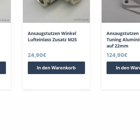
Ansaugstutzen Winkel
Ansaugstutzen
Lufteinlass Zusatz M25
Tuning Alumi
auf 22mm
24,90
€
124,90
€
In den Warenkorb
In den Wa