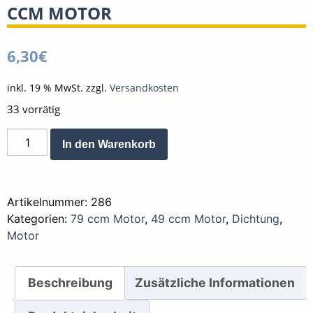
CCM MOTOR
6,30
€
inkl. 19 % MwSt.
zzgl.
Versandkosten
33 vorrätig
Zylinder
Alternative:
In den Warenkorb
Fuss
Dichtung
49
Artikelnummer:
286
/
Kategorien:
79 ccm Motor
,
49 ccm Motor
,
Dichtung
,
79
Motor
ccm
Motor
Menge
Beschreibung
Zusätzliche Informationen