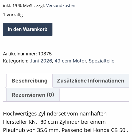
inkl. 19 % MwSt.
zzgl.
Versandkosten
1 vorrätig
Zylinder
Alternative:
In den Warenkorb
80
ccm
KN
Artikelnummer:
10875
für
Kategorien:
Juni 2026
,
49 ccm Motor
,
Spezialteile
49cc
Grundmotor
Menge
Beschreibung
Zusätzliche Informationen
Rezensionen (0)
Hochwertiges Zylinderset vom namhaften
Hersteller KN. 80 ccm Zylinder bei einem
Pleulhub von 35,6 mm. Passend bei Honda CB 50 ,