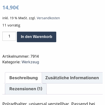
5.00
von 5,
14,90
€
basierend
auf
Kundenbewertung
inkl. 19 % MwSt.
zzgl.
Versandkosten
11 vorrätig
Werkzeug
Alternative:
In den Warenkorb
Polrad
Halter
universal
Artikelnummer:
7914
Menge
Kategorie:
Werkzeug
Beschreibung
Zusätzliche Informationen
Rezensionen (1)
Polradhalter, universal verstellbar. Passend bei