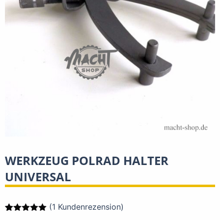
WERKZEUG POLRAD HALTER
UNIVERSAL
(
1
Kundenrezension)
Bewertet mit
1