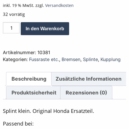
inkl. 19 % MwSt.
zzgl.
Versandkosten
32 vorrätig
Splint
Alternative:
In den Warenkorb
klein
ca.
2
Artikelnummer:
10381
cm
Kategorien:
Fussraste etc.
,
Bremsen
,
Splinte
,
Kupplung
Gesamtlänge,
1
Paar
Beschreibung
Zusätzliche Informationen
=
2
Produktsicherheit
Rezensionen (0)
Stück
Menge
Splint klein. Original Honda Ersatzteil.
Passend bei: