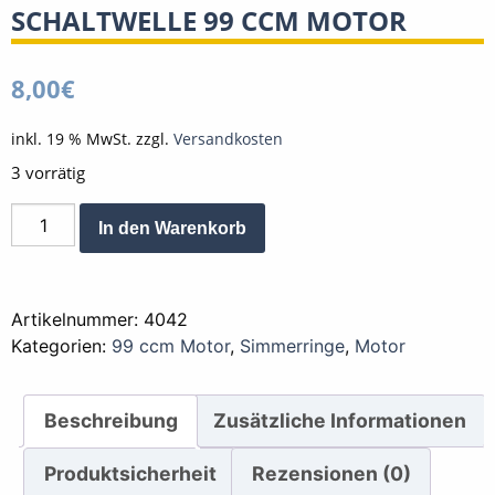
SCHALTWELLE 99 CCM MOTOR
8,00
€
inkl. 19 % MwSt.
zzgl.
Versandkosten
3 vorrätig
Simmerring
Alternative:
In den Warenkorb
Wellendichtring
Schaltwelle
99
Artikelnummer:
4042
ccm
Kategorien:
99 ccm Motor
,
Simmerringe
,
Motor
Motor
Menge
Beschreibung
Zusätzliche Informationen
Produktsicherheit
Rezensionen (0)