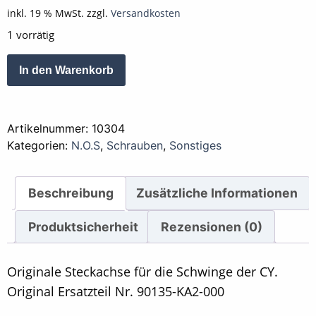
inkl. 19 % MwSt.
zzgl.
Versandkosten
1 vorrätig
Schraube
Alternative:
In den Warenkorb
Achsbolzen
Schwinge
220
Artikelnummer:
10304
mm
Kategorien:
N.O.S
,
Schrauben
,
Sonstiges
CY
50
/
Beschreibung
Zusätzliche Informationen
80
N.O.S.
Produktsicherheit
Rezensionen (0)
Menge
Originale Steckachse für die Schwinge der CY.
Original Ersatzteil Nr. 90135-KA2-000