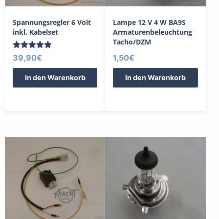
Spannungsregler 6 Volt
Lampe 12 V 4 W BA9S
inkl. Kabelset
Armaturenbeleuchtung
Tacho/DZM
Bewertet
39,90
€
1,50
€
mit
5.00
In den Warenkorb
In den Warenkorb
von 5