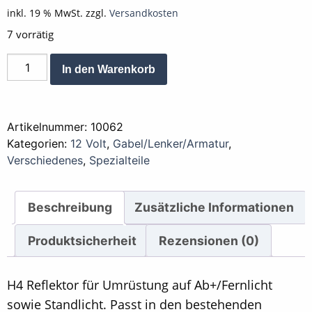
inkl. 19 % MwSt.
zzgl.
Versandkosten
7 vorrätig
Scheinwerfer
Alternative:
In den Warenkorb
Einsatz
Reflektor
H4
Artikelnummer:
10062
12
Kategorien:
12 Volt
,
Gabel/Lenker/Armatur
,
Volt
Verschiedenes
,
Spezialteile
Menge
Beschreibung
Zusätzliche Informationen
Produktsicherheit
Rezensionen (0)
H4 Reflektor für Umrüstung auf Ab+/Fernlicht
sowie Standlicht. Passt in den bestehenden