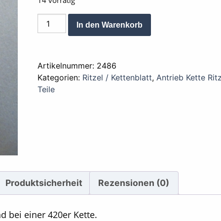
14 vorrätig
Ritzel
Alternative:
In den Warenkorb
14
Zähne
Menge
Artikelnummer:
2486
Kategorien:
Ritzel / Kettenblatt
,
Antrieb Kette Ritz
Teile
Produktsicherheit
Rezensionen (0)
nd bei einer 420er Kette.