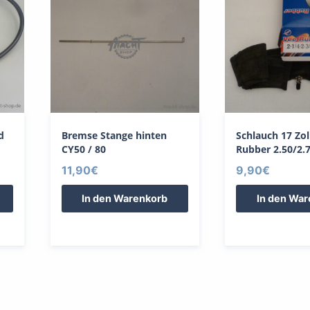
d
Bremse Stange hinten
Schlauch 17 Zol
CY50 / 80
Rubber 2.50/2.
11,90
€
9,90
€
In den Warenkorb
In den Wa