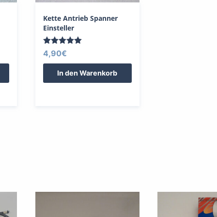
Kette Antrieb Spanner
Einsteller
Bewertet
4,90
€
mit
5.00
In den Warenkorb
von 5