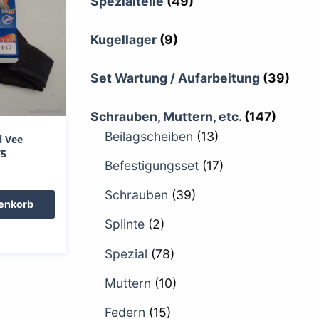
Spezialteile
(49)
Kugellager
(9)
Set Wartung / Aufarbeitung
(39)
Schrauben, Muttern, etc.
(147)
Beilagscheiben
(13)
l Vee
75
Befestigungsset
(17)
Schrauben
(39)
renkorb
Splinte
(2)
Spezial
(78)
Muttern
(10)
Federn
(15)