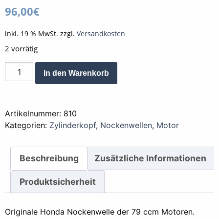
96,00
€
inkl. 19 % MwSt.
zzgl.
Versandkosten
2 vorrätig
Nockenwelle
Alternative:
In den Warenkorb
79
ccm
Honda
Artikelnummer:
810
Menge
Kategorien:
Zylinderkopf
,
Nockenwellen
,
Motor
Beschreibung
Zusätzliche Informationen
Produktsicherheit
Originale Honda Nockenwelle der 79 ccm Motoren.