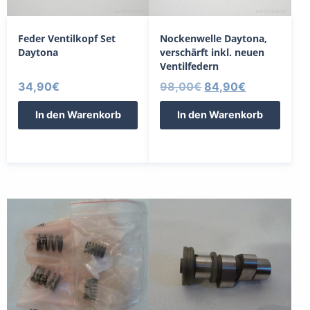
Feder Ventilkopf Set
Nockenwelle Daytona,
Daytona
verschärft inkl. neuen
Ventilfedern
Ursprünglicher
Aktueller
34,90
€
98,00
€
84,90
€
Preis
Preis
In den Warenkorb
In den Warenkorb
war:
ist:
98,00€
84,90€.