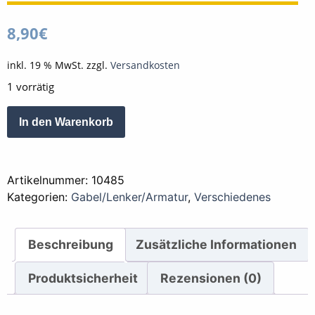
8,90
€
inkl. 19 % MwSt.
zzgl.
Versandkosten
1 vorrätig
Lenker
Alternative:
In den Warenkorb
Enden
Alu
Silber
Artikelnummer:
10485
1
Kategorien:
Gabel/Lenker/Armatur
,
Verschiedenes
Paar
Menge
Beschreibung
Zusätzliche Informationen
Produktsicherheit
Rezensionen (0)