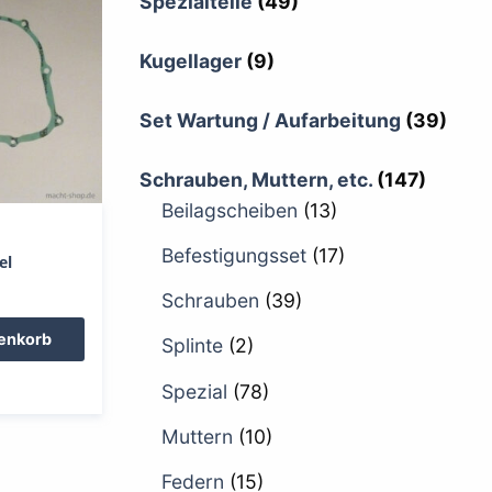
Spezialteile
(49)
Kugellager
(9)
Set Wartung / Aufarbeitung
(39)
Schrauben, Muttern, etc.
(147)
Beilagscheiben
(13)
Befestigungsset
(17)
el
Schrauben
(39)
renkorb
Splinte
(2)
Spezial
(78)
Muttern
(10)
Federn
(15)