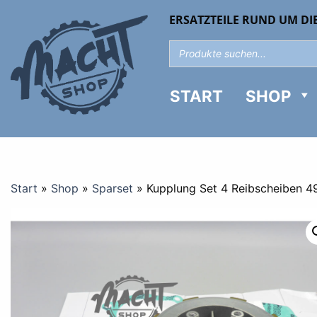
ERSATZTEILE RUND UM DI
START
SHOP
Start
»
Shop
»
Sparset
»
Kupplung Set 4 Reibscheiben 49