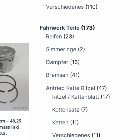
Verschiedenes
(110)
Fahrwerk Teile
(173)
Reifen
(23)
Simmeringe
(2)
Dämpfer
(16)
Bremsen
(41)
Antrieb Kette Ritzel
(47)
Ritzel / Kettenblatt
(17)
Kettensatz
(7)
cm – 48,25
Ketten
(11)
ass inkl.
O.S.
Verschiedenes
(11)