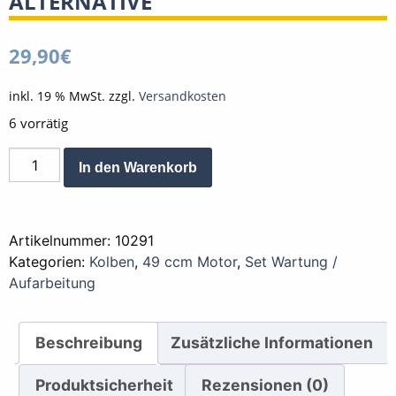
ALTERNATIVE
29,90
€
inkl. 19 % MwSt.
zzgl.
Versandkosten
6 vorrätig
Kolben
Alternative:
In den Warenkorb
für
49
ccm
Artikelnummer:
10291
-
Kategorien:
Kolben
,
49 ccm Motor
,
Set Wartung /
42,00
Aufarbeitung
mm
0.tes
Übermass
Beschreibung
Zusätzliche Informationen
inkl.
Kolbenringe
Produktsicherheit
Rezensionen (0)