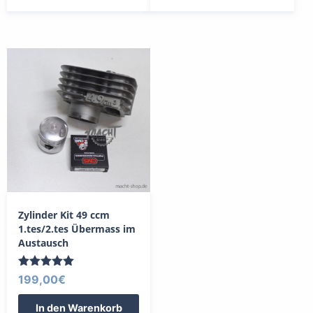
Zylinder Kit 49 ccm
1.tes/2.tes Übermass im
Austausch
Bewertet
199,00
€
mit
5.00
In den Warenkorb
von 5