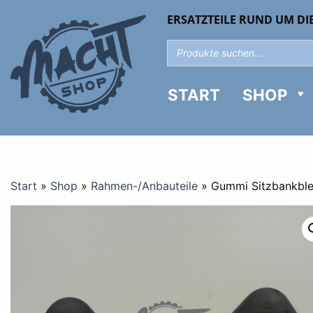
ERSATZTEILE RUND UM DI
START
SHOP
Start
»
Shop
»
Rahmen-/Anbauteile
»
Gummi Sitzbankble