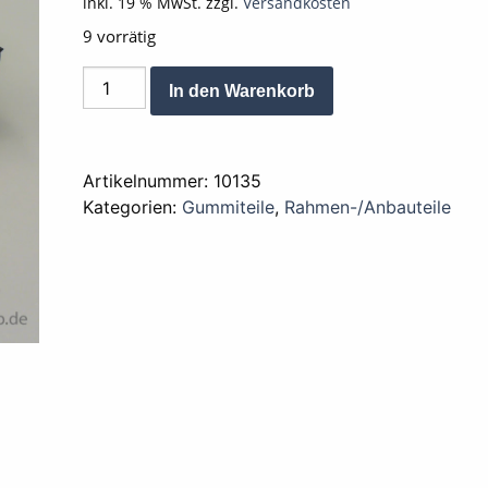
inkl. 19 % MwSt.
zzgl.
Versandkosten
9 vorrätig
Gummi
Alternative:
In den Warenkorb
Sitzbankblech
Auflage
CY
Artikelnummer:
10135
50
Kategorien:
Gummiteile
,
Rahmen-/Anbauteile
/
CB
50
Menge