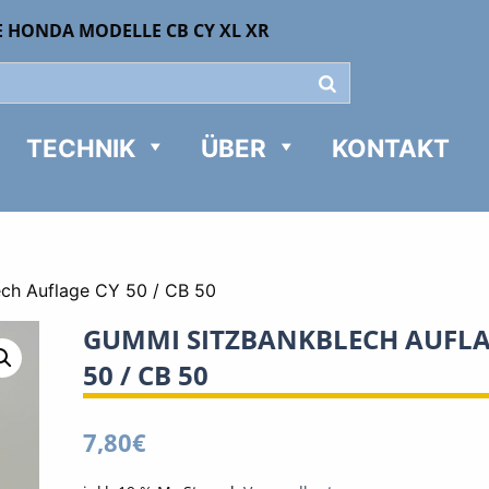
E HONDA MODELLE CB CY XL XR
TECHNIK
ÜBER
KONTAKT
ch Auflage CY 50 / CB 50
GUMMI SITZBANKBLECH AUFLA
50 / CB 50
7,80
€