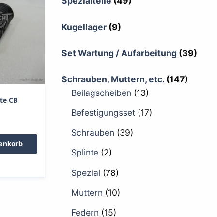
Spezialteile
(49)
Kugellager
(9)
Set Wartung / Aufarbeitung
(39)
Schrauben, Muttern, etc.
(147)
Beilagscheiben
(13)
te CB
Befestigungsset
(17)
Schrauben
(39)
renkorb
Splinte
(2)
Spezial
(78)
Muttern
(10)
Federn
(15)