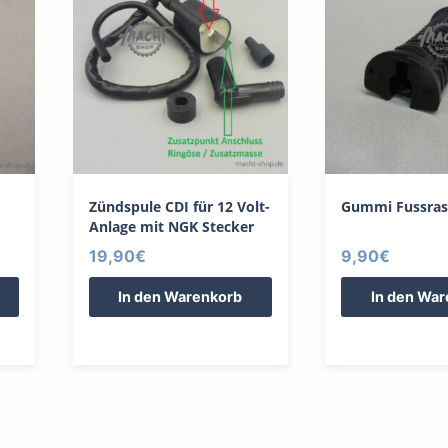
Zündspule CDI für 12 Volt-
Gummi Fussras
Anlage mit NGK Stecker
19,90
€
9,90
€
In den Warenkorb
In den Wa