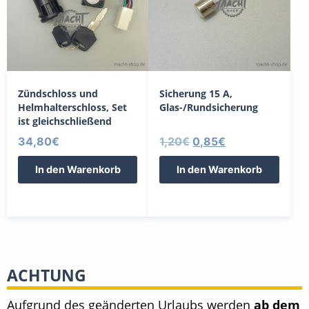
Zündschloss und
Sicherung 15 A,
Helmhalterschloss, Set
Glas-/Rundsicherung
ist gleichschließend
Ursprünglicher
Aktueller
34,80
€
1,20
€
0,85
€
Preis
Preis
In den Warenkorb
In den Warenkorb
war:
ist:
1,20€
0,85€.
ACHTUNG
Aufgrund des geänderten Urlaubs werden
ab dem