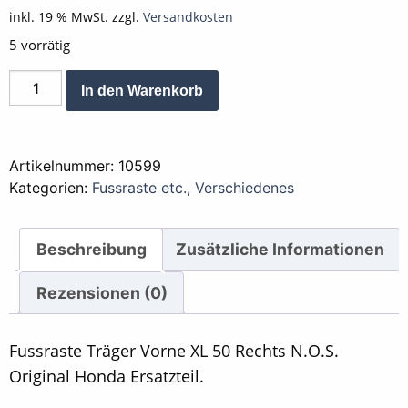
inkl. 19 % MwSt.
zzgl.
Versandkosten
5 vorrätig
Fussraste
Alternative:
In den Warenkorb
Träger
Vorne
XL
Artikelnummer:
10599
50
Kategorien:
Fussraste etc.
,
Verschiedenes
Rechts
N.O.S.
Menge
Beschreibung
Zusätzliche Informationen
Rezensionen (0)
Fussraste Träger Vorne XL 50 Rechts N.O.S.
Original Honda Ersatzteil.