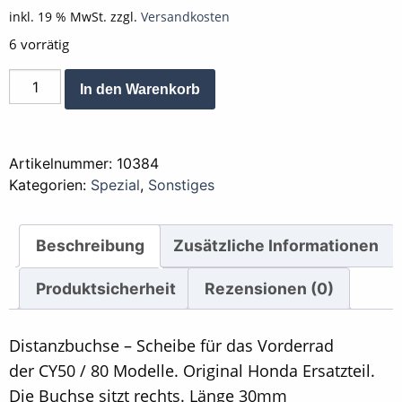
inkl. 19 % MwSt.
zzgl.
Versandkosten
6 vorrätig
Distanzbuchse
Alternative:
In den Warenkorb
Scheibe
Vorderrad
CY
Artikelnummer:
10384
vorne
Kategorien:
Spezial
,
Sonstiges
rechts
Menge
Beschreibung
Zusätzliche Informationen
Produktsicherheit
Rezensionen (0)
Distanzbuchse – Scheibe für das Vorderrad
der CY50 / 80 Modelle. Original Honda Ersatzteil.
Die Buchse sitzt rechts. Länge 30mm