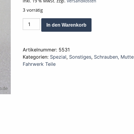
inkl. 19 % MwSt.
zzgl.
Versandkosten
3 vorrätig
Distanzbuchse
Alternative:
In den Warenkorb
Scheibe
Hinterrad
XL
Artikelnummer:
5531
50
Kategorien:
Spezial
,
Sonstiges
,
Schrauben, Mutter
links
Fahrwerk Teile
26mm
Menge