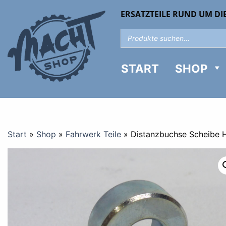
ERSATZTEILE RUND UM DI
START
SHOP
Start
»
Shop
»
Fahrwerk Teile
»
Distanzbuchse Scheibe H