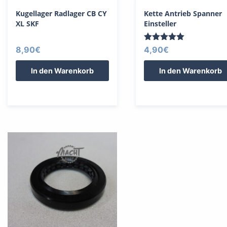
Kugellager Radlager CB CY
Kette Antrieb Spanner
XL SKF
Einsteller
Bewertet
8,90
€
4,90
€
mit
5.00
In den Warenkorb
In den Warenkorb
von 5