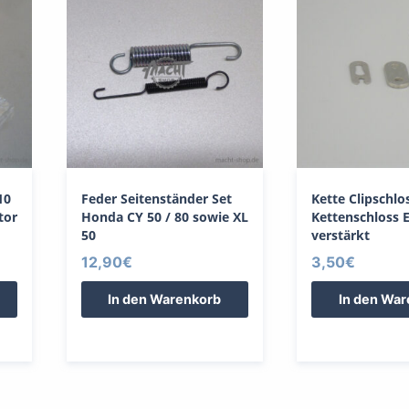
10
Feder Seitenständer Set
Kette Clipschlo
tor
Honda CY 50 / 80 sowie XL
Kettenschloss
50
verstärkt
12,90
€
3,50
€
In den Warenkorb
In den Wa