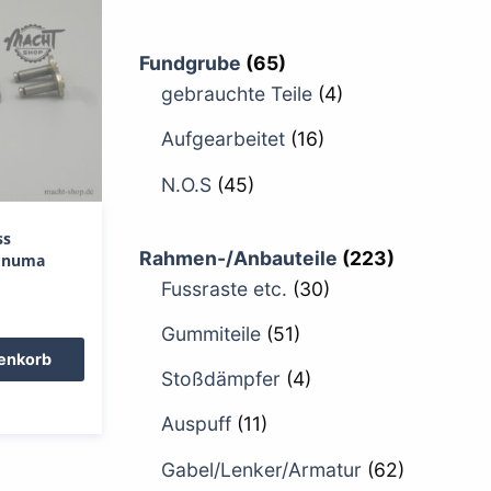
Fundgrube
(65)
gebrauchte Teile
(4)
Aufgearbeitet
(16)
N.O.S
(45)
ss
Rahmen-/Anbauteile
(223)
 Enuma
Fussraste etc.
(30)
Gummiteile
(51)
renkorb
Stoßdämpfer
(4)
Auspuff
(11)
Gabel/Lenker/Armatur
(62)