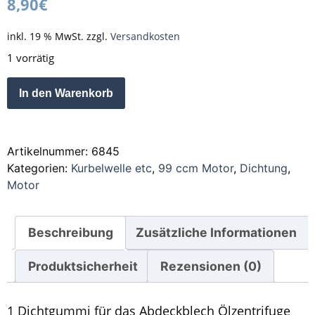
8,90
€
inkl. 19 % MwSt.
zzgl.
Versandkosten
1 vorrätig
Dichtung
Alternative:
In den Warenkorb
O-
Ring
Abdeckblech
Artikelnummer:
6845
Ölzentrifuge
Kategorien:
Kurbelwelle etc
,
99 ccm Motor
,
Dichtung
,
Kurbelwelle
Motor
99
ccm
Menge
Beschreibung
Zusätzliche Informationen
Produktsicherheit
Rezensionen (0)
1 Dichtgummi für das Abdeckblech Ölzentrifuge