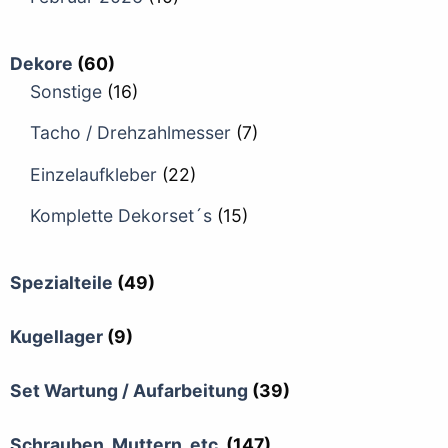
Dekore
(60)
Sonstige
(16)
Tacho / Drehzahlmesser
(7)
Einzelaufkleber
(22)
Komplette Dekorset´s
(15)
Spezialteile
(49)
Kugellager
(9)
Set Wartung / Aufarbeitung
(39)
Schrauben, Muttern, etc.
(147)