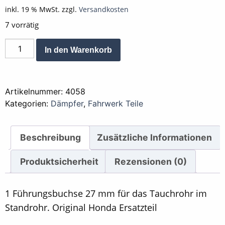
inkl. 19 % MwSt.
zzgl.
Versandkosten
7 vorrätig
Buchse
Alternative:
In den Warenkorb
Führung
für
Dämpfer
Artikelnummer:
4058
Standrohr
Kategorien:
Dämpfer
,
Fahrwerk Teile
Menge
Beschreibung
Zusätzliche Informationen
Produktsicherheit
Rezensionen (0)
1 Führungsbuchse 27 mm für das Tauchrohr im
Standrohr. Original Honda Ersatzteil