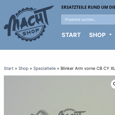
ERSATZTEILE RUND UM DI
START
SHOP
Start
»
Shop
»
Spezialteile
»
Blinker Arm vorne CB CY XL