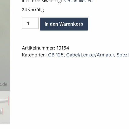
inkl. 19 % MwSt.
zzgl.
Versandkosten
24 vorrätig
Blinker
Alternative:
In den Warenkorb
Arm
vorne
CB
Artikelnummer:
10164
CY
Kategorien:
CB 125
,
Gabel/Lenker/Armatur
,
Spezi
XL
Alternative
kurz
Menge