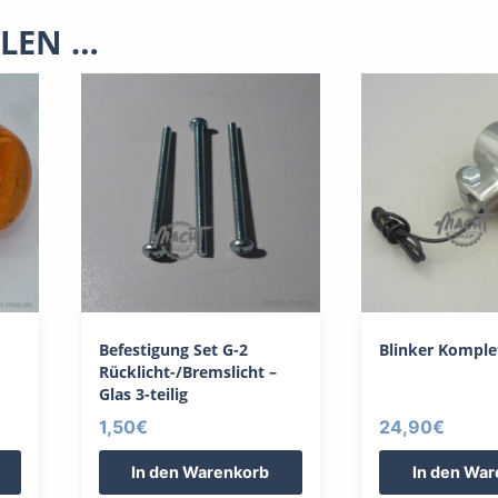
LLEN …
Befestigung Set G-2
Blinker Komplet
Rücklicht-/Bremslicht –
Glas 3-teilig
1,50
€
24,90
€
In den Warenkorb
In den Wa