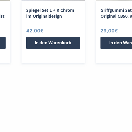
Spiegel Set L + R Chrom
Griffgummi Set
ist
im Originaldesign
Original CB50, 
42,00
€
29,00
€
In den Warenkorb
In den Wa