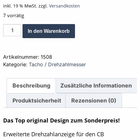
inkl. 19 % MwSt.
zzgl.
Versandkosten
7 vorrätig
Aufkleber
Alternative:
In den Warenkorb
Drehzahlanzeige
CB
"Roter
Artikelnummer:
1508
Keil"
Kategorie:
Tacho / Drehzahlmesser
Menge
Beschreibung
Zusätzliche Informationen
Produktsicherheit
Rezensionen (0)
Das Top original Design zum Sonderpreis!
Erweiterte Drehzahlanzeige für den CB